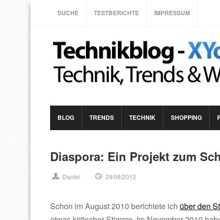
SUCHE
TESTBERICHTE
IMPRESSUM
BLOG
TRENDS
TECHNIK
SHOPPING
Diaspora: Ein Projekt zum Sche
Daniel
29/08/2012
Schon im August 2010 berichtete ich
über den St
etwas kritischer Stimme. Im November 2010 hab