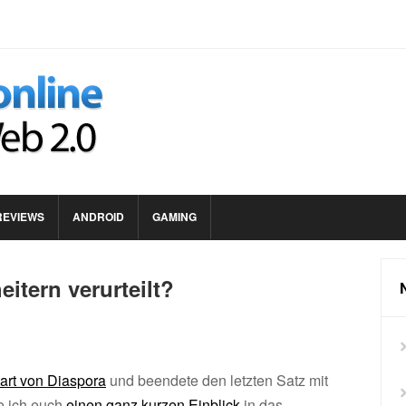
REVIEWS
ANDROID
GAMING
itern verurteilt?
art von Diaspora
und beendete den letzten Satz mit
e ich euch
einen ganz kurzen Einblick
in das