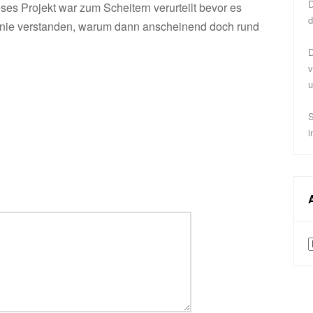
D
ses Projekt war zum Scheitern verurteilt bevor es
d
e nie verstanden, warum dann anscheinend doch rund
D
v
u
S
i
A