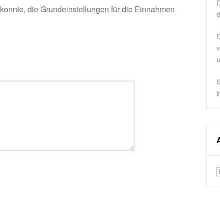
D
konnte, die Grundeinstellungen für die Einnahmen
d
D
v
u
S
i
A