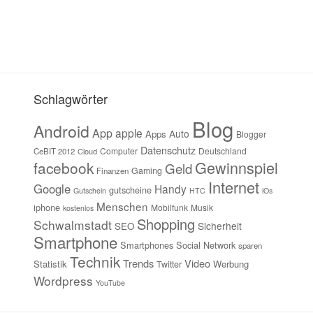
Schlagwörter
Blog
Android
App
apple
Auto
Apps
Blogger
Datenschutz
Computer
Deutschland
CeBIT 2012
Cloud
Gewinnspiel
facebook
Geld
Gaming
Finanzen
Internet
Google
Handy
gutscheine
Gutschein
HTC
iOs
Menschen
iphone
Mobilfunk
Musik
kostenlos
Shopping
Schwalmstadt
Sicherheit
SEO
Smartphone
Smartphones
Social Network
sparen
Technik
Trends
Video
Statistik
Werbung
Twitter
Wordpress
YouTube