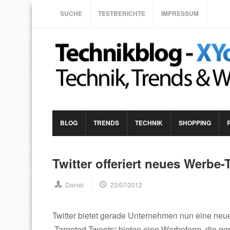
SUCHE
TESTBERICHTE
IMPRESSUM
BLOG
TRENDS
TECHNIK
SHOPPING
Twitter offeriert neues Werbe-
Daniel
23/07/2012
Twitter bietet gerade Unternehmen nun eine neu
„Targeted Tweets“ bieten eine Werbeform, die ge