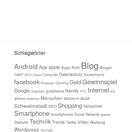
Schlagwörter
Blog
Android
App
apple
Auto
Apps
Blogger
Datenschutz
Computer
Deutschland
CeBIT 2012
Cloud
Gewinnspiel
facebook
Geld
Gaming
Finanzen
Internet
Google
Handy
gutscheine
Gutschein
HTC
iOs
Menschen
iphone
Mobilfunk
Musik
kostenlos
Shopping
Schwalmstadt
Sicherheit
SEO
Smartphone
Smartphones
Social Network
sparen
Technik
Trends
Video
Statistik
Werbung
Twitter
Wordpress
YouTube