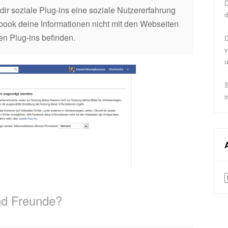
D
r soziale Plug-ins eine soziale Nutzererfahrung
d
ebook deine Informationen nicht mit den Webseiten
len Plug-ins befinden.
D
v
u
S
i
A
nd Freunde?