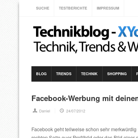
SUCHE
TESTBERICHTE
IMPRESSUM
BLOG
TRENDS
TECHNIK
SHOPPING
Facebook-Werbung mit deinem 
Daniel
24/07/2012
Facebook geht teilweise schon sehr merkwürdig 
rechten Seite euer Profilbild oder das Bild einer