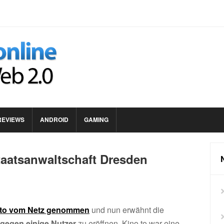
REVIEWS
ANDROID
GAMING
Staatsanwaltschaft Dresden
o.to vom Netz genommen
und nun erwähnt die
 gegen einige Nutzer
zu eröffnen. Kino.to war eine