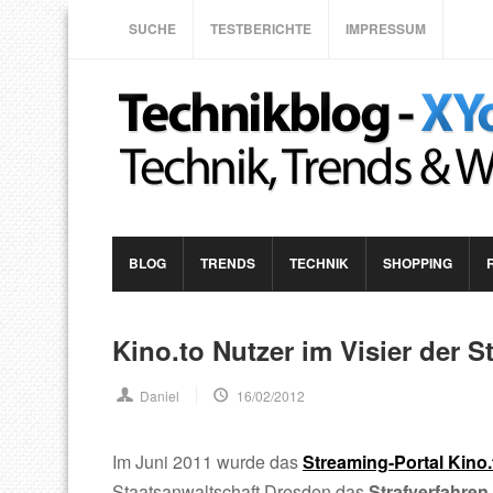
SUCHE
TESTBERICHTE
IMPRESSUM
BLOG
TRENDS
TECHNIK
SHOPPING
Kino.to Nutzer im Visier der 
Daniel
16/02/2012
Im Juni 2011 wurde das
Streaming-Portal Kin
Staatsanwaltschaft Dresden das
Strafverfahren