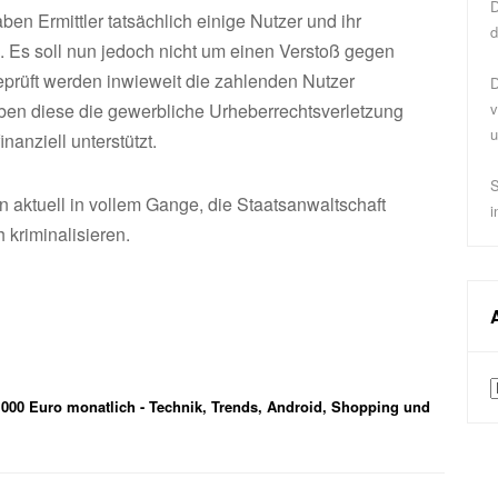
D
ben Ermittler tatsächlich einige Nutzer und ihr
d
n. Es soll nun jedoch nicht um einen Verstoß gegen
eprüft werden inwieweit die zahlenden Nutzer
D
ben diese die gewerbliche Urheberrechtsverletzung
v
u
nanziell unterstützt.
S
n aktuell in vollem Gange, die Staatsanwaltschaft
i
 kriminalisieren.
A
.000 Euro monatlich - Technik, Trends, Android, Shopping und