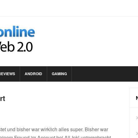
REVIEWS
ANDROID
GAMING
rt
et und bisher war wirklich alles super. Bisher war
einem Freund im Account bei All-Inkl untergebracht.