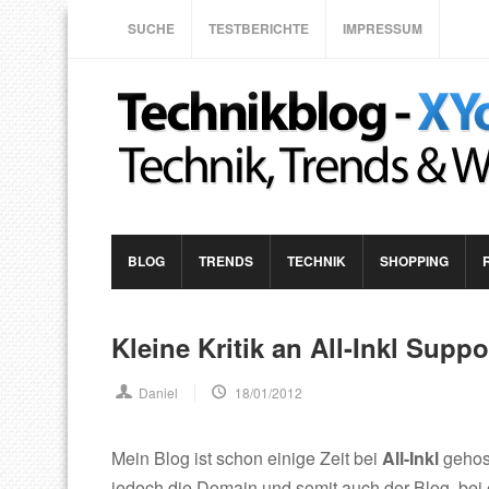
SUCHE
TESTBERICHTE
IMPRESSUM
BLOG
TRENDS
TECHNIK
SHOPPING
Kleine Kritik an All-Inkl Suppo
Daniel
18/01/2012
Mein Blog ist schon einige Zeit bei
All-Inkl
gehost
jedoch die Domain und somit auch der Blog, bei 