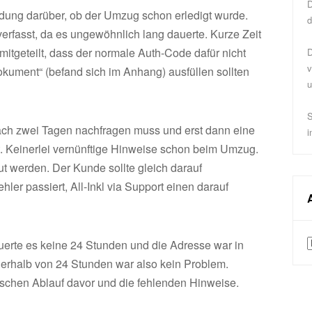
D
ldung darüber, ob der Umzug schon erledigt wurde.
d
rfasst, da es ungewöhnlich lang dauerte. Kurze Zeit
itgeteilt, dass der normale Auth-Code dafür nicht
D
v
okument“ (befand sich im Anhang) ausfüllen sollten
u
S
 nach zwei Tagen nachfragen muss und erst dann eine
i
t. Keinerlei vernünftige Hinweise schon beim Umzug.
t werden. Der Kunde sollte gleich darauf
er passiert, All-Inkl via Support einen darauf
A
erte es keine 24 Stunden und die Adresse war in
erhalb von 24 Stunden war also kein Problem.
tischen Ablauf davor und die fehlenden Hinweise.