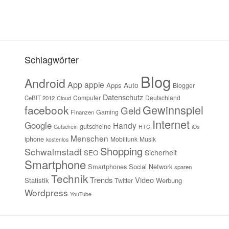
Schlagwörter
Blog
Android
App
apple
Auto
Apps
Blogger
Datenschutz
Computer
Deutschland
CeBIT 2012
Cloud
Gewinnspiel
facebook
Geld
Gaming
Finanzen
Internet
Google
Handy
gutscheine
Gutschein
HTC
iOs
Menschen
iphone
Mobilfunk
Musik
kostenlos
Shopping
Schwalmstadt
Sicherheit
SEO
Smartphone
Smartphones
Social Network
sparen
Technik
Trends
Video
Statistik
Werbung
Twitter
Wordpress
YouTube