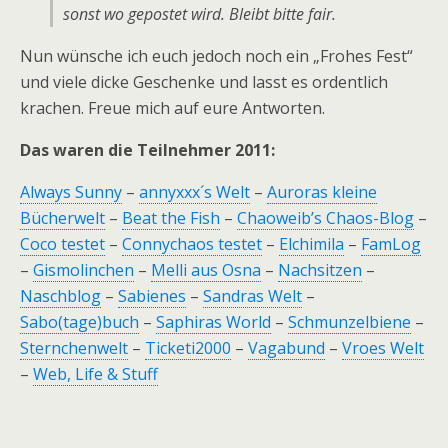
sonst wo gepostet wird. Bleibt bitte fair.
Nun wünsche ich euch jedoch noch ein „Frohes Fest“
und viele dicke Geschenke und lasst es ordentlich
krachen. Freue mich auf eure Antworten.
Das waren die Teilnehmer 2011:
Always Sunny
–
annyxxx´s Welt
–
Auroras kleine
Bücherwelt
–
Beat the Fish
–
Chaoweib’s Chaos-Blog
–
Coco testet
–
Connychaos testet
–
Elchimila
–
FamLog
–
Gismolinchen
–
Melli aus Osna
–
Nachsitzen
–
Naschblog
–
Sabienes
–
Sandras Welt
–
Sabo(tage)buch
–
Saphiras World
–
Schmunzelbiene
–
Sternchenwelt
–
Ticketi2000
–
Vagabund
–
Vroes Welt
–
Web, Life & Stuff