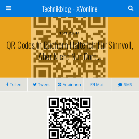
Technikblog - XYonline
15/10/2011
QR Codes In Büchern Halte Ich Für Sinnvoll,
Aber Nicht Nur Dort…
Teilen
Tweet
Anpinnen
Mail
SMS