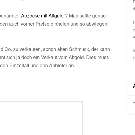
D
d
benannte „
Abzocke mit Altgold
“? Man sollte genau
D
ben auch vorher Preise einholen und so abwiegen.
v
u
nd Co. zu verkaufen, sprich alten Schmuck, der kann
S
hnt sich ja doch ein Verkauf vom Altgold. Dies muss
i
den Einzelfall und den Anbieter an.
A