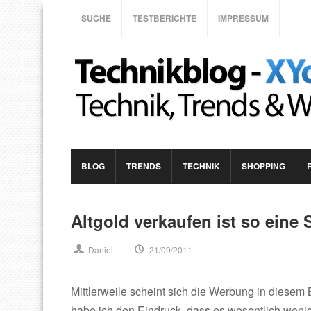
SUCHE
TESTBERICHTE
IMPRESSUM
BLOG
TRENDS
TECHNIK
SHOPPING
Altgold verkaufen ist so eine 
Daniel
21/09/2011
Mittlerweile scheint sich die Werbung in diesem
habe ich den Eindruck, dass es wesentlich weni