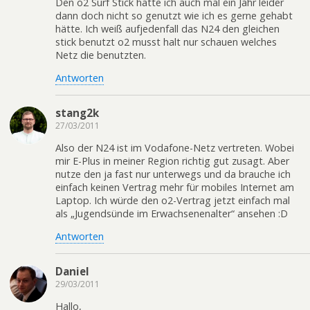
Den o2 Surf Stick hatte ich auch mal ein Jahr leider
dann doch nicht so genutzt wie ich es gerne gehabt
hätte. Ich weiß aufjedenfall das N24 den gleichen
stick benutzt o2 musst halt nur schauen welches
Netz die benutzten.
Antworten
stang2k
27/03/2011
Also der N24 ist im Vodafone-Netz vertreten. Wobei
mir E-Plus in meiner Region richtig gut zusagt. Aber
nutze den ja fast nur unterwegs und da brauche ich
einfach keinen Vertrag mehr für mobiles Internet am
Laptop. Ich würde den o2-Vertrag jetzt einfach mal
als „Jugendsünde im Erwachsenenalter“ ansehen :D
Antworten
Daniel
29/03/2011
Hallo,