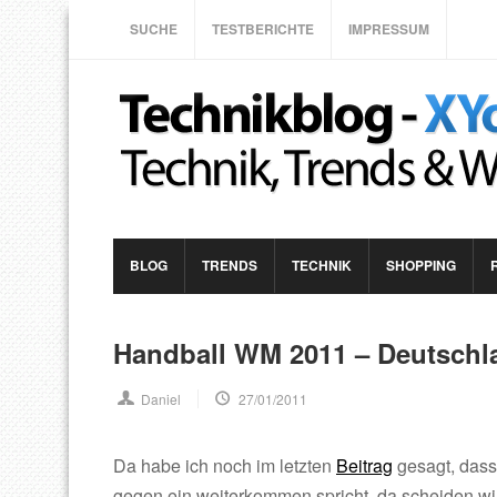
SUCHE
TESTBERICHTE
IMPRESSUM
BLOG
TRENDS
TECHNIK
SHOPPING
Handball WM 2011 – Deutschl
Daniel
27/01/2011
Da habe ich noch im letzten
Beitrag
gesagt, dass 
gegen ein weiterkommen spricht, da scheiden wir