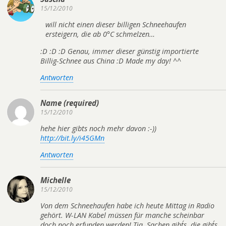
15/12/2010
will nicht einen dieser billigen Schneehaufen
ersteigern, die ab 0°C schmelzen…
:D :D :D Genau, immer dieser günstig importierte
Billig-Schnee aus China :D Made my day! ^^
Antworten
Name (required)
15/12/2010
hehe hier gibts noch mehr davon :-))
http://bit.ly/i45GMn
Antworten
Michelle
15/12/2010
Von dem Schneehaufen habe ich heute Mittag in Radio
gehört. W-LAN Kabel müssen für manche scheinbar
doch noch erfunden werden! Tja, Sachen gibt´s, die gibt´s