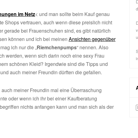
D
d
hungen im Netz
< und man sollte beim Kauf genau
e Shops vertrauen, auch wenn diese preislich nicht
D
r gerade bei Frauenschuhen sind, es gibt natürlich
v
u
ssen können und ich bei meinen
Ansichten gegenüber
ag ich nur die „
Riemchenpumps
“ nennen. Also
S
ch werden, wenn sich darin noch eine sexy Frau
i
nem schönen Kleid? Irgendwie sind die Tipps und
 und auch meiner Freundin dürften die gefallen.
nn auch meiner Freundin mal eine Überraschung
nte oder wenn ich ihr bei einer Kaufberatung
begriffen nichts anfangen kann und man sich als der
A