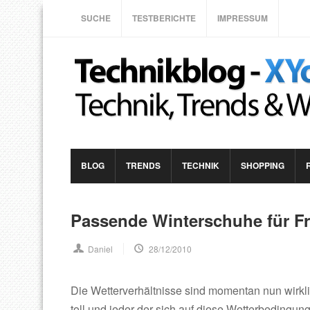
SUCHE
TESTBERICHTE
IMPRESSUM
BLOG
TRENDS
TECHNIK
SHOPPING
Passende Winterschuhe für Fr
Daniel
28/12/2010
Die Wetterverhältnisse sind momentan nun wirkli
toll und jeder der sich auf diese Wetterbedingunge