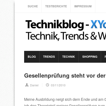
SUCHE
TESTBERICHTE
IMPRESSUM
BLOG
TRENDS
TECHNIK
SHOPPING
Gesellenprüfung steht vor der
Daniel
03/11/2010
Meine Ausbildung neigt sich dem Ende und am
ich den Theorieteil meiner Gesellenprüfung zum E