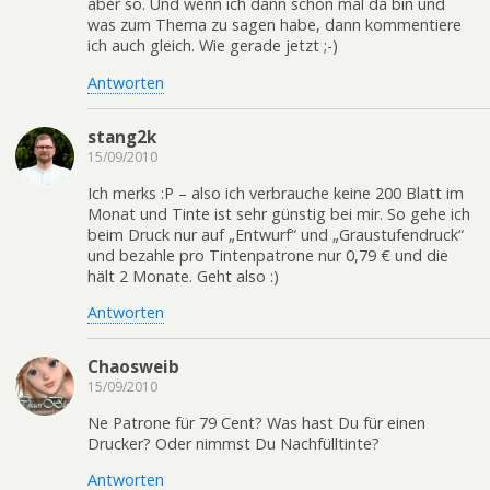
aber so. Und wenn ich dann schon mal da bin und
was zum Thema zu sagen habe, dann kommentiere
ich auch gleich. Wie gerade jetzt ;-)
Antworten
stang2k
15/09/2010
Ich merks :P – also ich verbrauche keine 200 Blatt im
Monat und Tinte ist sehr günstig bei mir. So gehe ich
beim Druck nur auf „Entwurf“ und „Graustufendruck“
und bezahle pro Tintenpatrone nur 0,79 € und die
hält 2 Monate. Geht also :)
Antworten
Chaosweib
15/09/2010
Ne Patrone für 79 Cent? Was hast Du für einen
Drucker? Oder nimmst Du Nachfülltinte?
Antworten