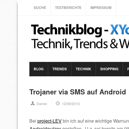
SUCHE
TESTBERICHTE
IMPRESSUM
BLOG
TRENDS
TECHNIK
SHOPPING
Trojaner via SMS auf Android
Daniel
12/09/2010
Bei
project-LEV
bin ich auf eine wichtige Warnung
Androidnutzer
gestoßen. U.a. sei bereits am 0