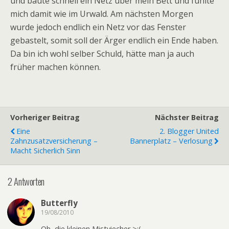
und baute schnell ein Netz über mein Bett und fühlte
mich damit wie im Urwald. Am nächsten Morgen
wurde jedoch endlich ein Netz vor das Fenster
gebastelt, somit soll der Ärger endlich ein Ende haben.
Da bin ich wohl selber Schuld, hätte man ja auch
früher machen können.
Vorheriger Beitrag
Nächster Beitrag
Eine
2. Blogger United
Zahnzusatzversicherung –
Bannerplatz – Verlosung
Macht Sicherlich Sinn
2 Antworten
Butterfly
19/08/2010
Oh, die kleinen Mistviecher >:(