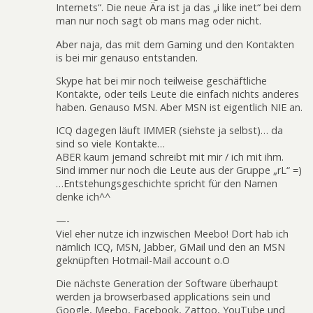
Internets“. Die neue Ära ist ja das „i like inet“ bei dem
man nur noch sagt ob mans mag oder nicht.
Aber naja, das mit dem Gaming und den Kontakten
is bei mir genauso entstanden.
Skype hat bei mir noch teilweise geschäftliche
Kontakte, oder teils Leute die einfach nichts anderes
haben. Genauso MSN. Aber MSN ist eigentlich NIE an.
ICQ dagegen läuft IMMER (siehste ja selbst)… da
sind so viele Kontakte…
ABER kaum jemand schreibt mit mir / ich mit ihm.
Sind immer nur noch die Leute aus der Gruppe „rL“ =)
…Entstehungsgeschichte spricht für den Namen
denke ich^^
—-
Viel eher nutze ich inzwischen Meebo! Dort hab ich
nämlich ICQ, MSN, Jabber, GMail und den an MSN
geknüpften Hotmail-Mail account o.O
Die nächste Generation der Software überhaupt
werden ja browserbased applications sein und
Google, Meebo, Facebook, Zattoo, YouTube und