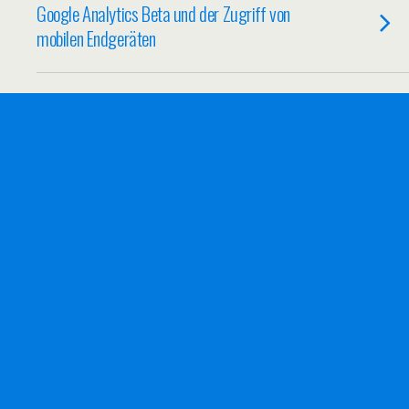
Google Analytics Beta und der Zugriff von
mobilen Endgeräten
24/12/2010
Techniktrends 2010 – hat sich alles
durchgesetzt?
15/08/2010
LTE – hoffentlich bald auch in Deutschland
verfügbar
Zum Seitenanfang
Mobil
Desktop