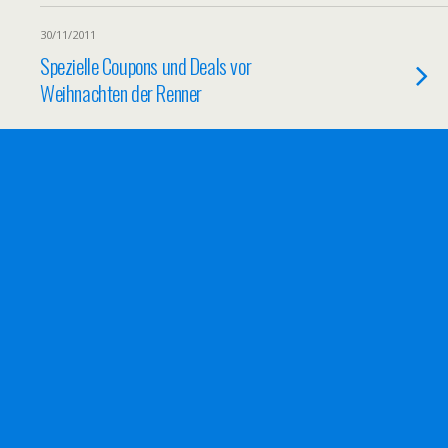
30/11/2011
Spezielle Coupons und Deals vor
Weihnachten der Renner
29/11/2011
Scherze mit dem Finanzamt
28/11/2011
Poster chimp von Steez von posterlounge.de
erhalten
25/11/2011
Gutscheine und Rabatte für Stammkunden