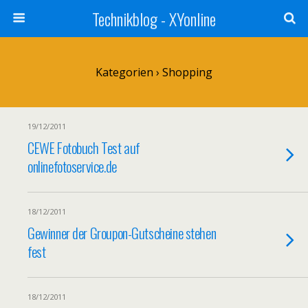
Technikblog - XYonline
Kategorien ›
Shopping
19/12/2011
CEWE Fotobuch Test auf
onlinefotoservice.de
18/12/2011
Gewinner der Groupon-Gutscheine stehen
fest
18/12/2011