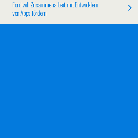
Ford will Zusammenarbeit mit Entwicklern
von Apps fördern
26/01/2013
Von Android zu Windows 8 – ich teste ein
neues Smartphone
22/01/2013
Android ist auch weiterhin auf den
Vormarsch
16/01/2013
Was mich persönlich an Google Play stört