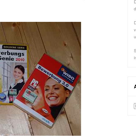
D
d
D
v
u
S
i
A