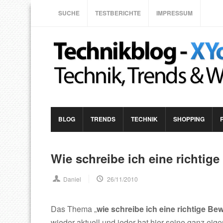
SUCHE
TESTBERICHTE
IMPRESSUM
BLOG
TRENDS
TECHNIK
SHOPPING
Wie schreibe ich eine richtig
Daniel
26/11/2010
Das Thema „
wie schreibe ich eine richtige B
wieder aktuell und jeder hat hier seine ganz ei